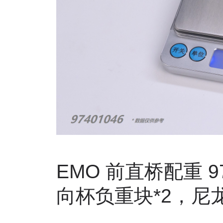
EMO
前直桥配重
9
向杯负重块
*2
，尼