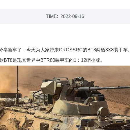
TIME:
2022-09-16
享新车了，今天为大家带来
CROSSRC
的
BT8
两栖
8X8
装甲车
款
BT8
是现实世界中
BTR80
装甲车的
1
：
12
缩小版。