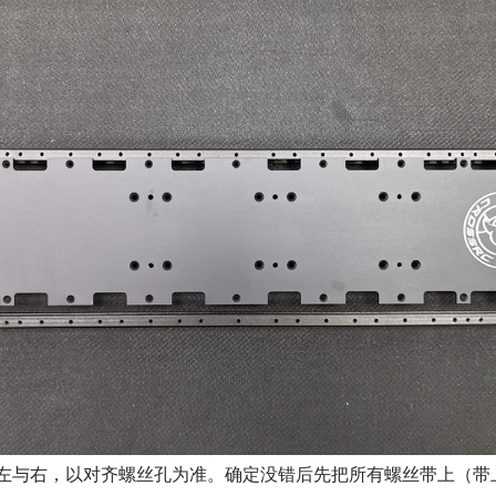
左与右，以对齐螺丝孔为准。确定没错后先把所有螺丝带上（带