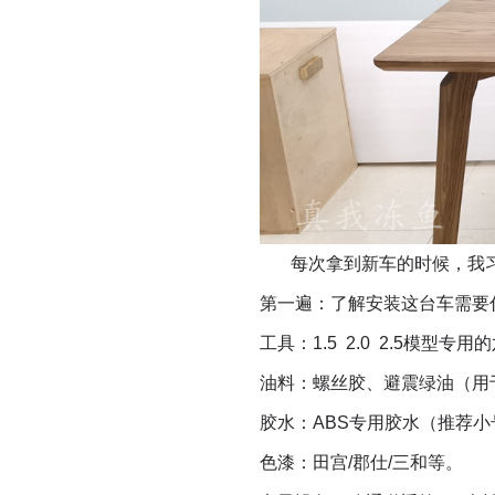
每次拿到新车的时候，我
第一遍：了解安装这台车需要
工具：
1.5
2.0
2.5
模型专用的
油料：螺丝胶、避震绿油（用
胶水：
ABS
专用胶水（推荐小
色漆：田宫
/
郡仕
/
三和等。