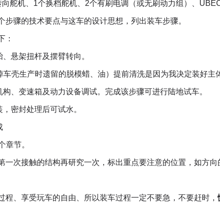
转向舵机、
1
个换档舵机、
2
个有刷电调（或无刷动力组）、
UBE
个步骤的技术要点与这车的设计思想，列出装车步骤。
下：
胎、悬架扭杆及摆臂转向。
掉车壳生产时遗留的脱模蜡、油）提前清洗是因为我决定装好主
机构、变速箱及动力设备调试。完成该步骤可进行陆地试车。
装，密封处理后可试水。
成
个章节。
第一次接触的结构再研究一次，标出重点要注意的位置，如方向
过程、享受玩车的自由、所以装车过程一定不要急，不要赶时，