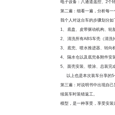
电子设备：八通道遥控、
2
个
第二遍：细看一遍，分析每一
我个人对这台车的步骤划分如
1、
底盘、皮带驱动机构、轮
2、
清洗所有
ABS
车壳（清洗
3、
底兜、喷水推进器、转向
4、
隔水仓以及底兜各附件安
5、
面壳安装、喷涂、总装完
以上也是本次装车分享的
5
第三遍：对说明书中出现自己
续装车时装错返工。
模型，是一种享受，享受安装