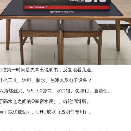
习惯第一时间是先拿出说明书，反复地看几遍。
什么工具、油料、胶水、色漆以及电子设备？
六角螺丝刀、
5.5
7.0
套筒、水口钳、尖嘴钳、避震钳。
于隔水仓之间的
O
圈密水用）、齿轮润滑脂。
号手或优速达）、
UHU
胶水（透明件专用）。